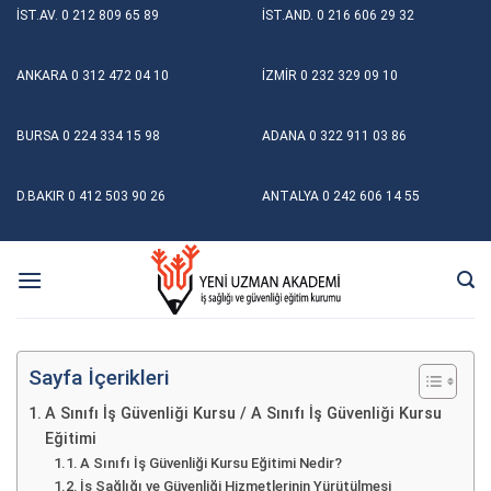
Skip
İST.AV.
0 212 809 65 89
İST.AND.
0 216 606 29 32
to
content
ANKARA
0 312 472 04 10
İZMİR
0 232 329 09 10
BURSA
0 224 334 15 98
ADANA
0 322 911 03 86
D.BAKIR
0 412 503 90 26
ANTALYA
0 242 606 14 55
Sayfa İçerikleri
A Sınıfı İş Güvenliği Kursu / A Sınıfı İş Güvenliği Kursu
Eğitimi
A Sınıfı İş Güvenliği Kursu Eğitimi Nedir?
İş Sağlığı ve Güvenliği Hizmetlerinin Yürütülmesi