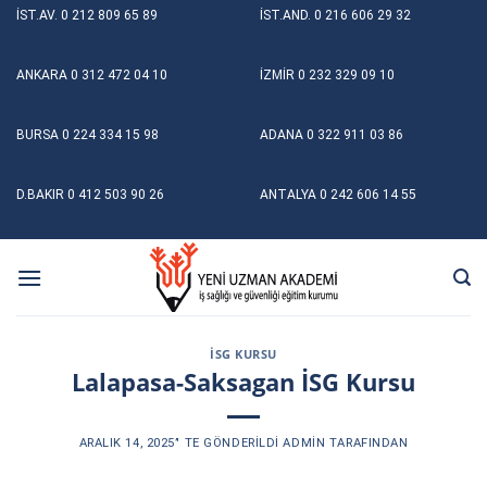
Skip
İST.AV.
0 212 809 65 89
İST.AND.
0 216 606 29 32
to
content
ANKARA
0 312 472 04 10
İZMİR
0 232 329 09 10
BURSA
0 224 334 15 98
ADANA
0 322 911 03 86
D.BAKIR
0 412 503 90 26
ANTALYA
0 242 606 14 55
İSG KURSU
Lalapasa-Saksagan İSG Kursu
ARALIK 14, 2025
’' TE GÖNDERILDI
ADMIN
TARAFINDAN