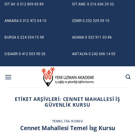
Skip
İST.AV.
0 212 809 65 89
İST.AND.
0 216 606 29 32
to
content
ANKARA
0 312 472 04 10
İZMİR
0 232 329 09 10
BURSA
0 224 334 15 98
ADANA
0 322 911 03 86
D.BAKIR
0 412 503 90 26
ANTALYA
0 242 606 14 55
ETIKET ARŞIVLERI:
CENNET MAHALLESI İŞ
GÜVENLIK KURSU
TEMEL İSG KURSU
Cennet Mahallesi Temel İsg Kursu